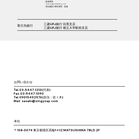
・飲食事業
・ブライダルプロデュース
・宿泊施設の委託運営・監修
三菱UFJ銀行 目黒支店
取引先銀行
三菱UFJ銀行 都立大学駅前支店
​お問い合わせ
Tel.03-5447-1210(代表)
Fax.03-5447-1090
Tel.09015492576(担当：佐々木)
Mail.
sasaki@zingyzap.com
​本社
〒108-0074 東京都港区高輪1-1-12 MATSUSHIMA 7BLD 2F