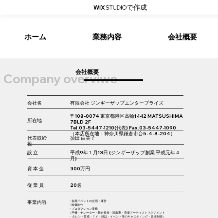
で作成
ホーム
業務内容
会社概要
​会社概要​
Company overviwe
​会社名
有限会社 ジンギーザップエンタープライズ
〒108-0074 東京都港区高輪1-1-12 MATSUSHIMA
​所在地
7BLD 2F
Tel.03-5447-1210(代表) Fax.03-5447-1090
（本店所在地：神奈川県鎌倉市台5-4-8-204）
​代表取締
須田 由美子
役
設 立
平成9年１月13日 (ジンギーザップ創業 平成元年４
月)
資 本 金
300万円
従 業 員
20名
事業内容
・各種イベントの企画・運営
・映像制作
・プロダクション業務
（声優・ナレーター・舞台役者・演出家・音楽アーティストマネジメント
・ タレント育成・ＴＶ・雑誌・イベント等のキャスティング・音楽制作)