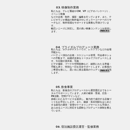
​03. 映像制作業務
私たちは、テレビ番組やCM、VP（ビデオパッケージ）、
イベント映像
などの企画・制作、撮影・編集を行っています。また、テ
レビやラジオ番組の制作協力やレギュラーコーナーのリサ
ーチなど、制作現場をサポートする業務も手掛けていま
す。
幅広いニーズに対応し、質の高い映像コンテンツを提供し
詳細を見る
ます。
​04. ブライダルプロデュース業務
私たちは、ホテルやゲストハウス、レストランなどの会場
手配から、
パーティー演出の企画・スケジュール管理、司会者やショ
ーの手配まで、結婚式全体をトータルでプロデュースしま
す。引出物や貸衣装、写真・
ビデオ撮影、ブーケや空間装飾など、細部にわたる準備・
手配も承り、特別な一日を完全サポートします。お客様の
ご希望を形にし、思い出に残る最高のウェディングを実現
詳細を見る
します。
​05. 飲食事業
私たちは、飲食店のプロデュースから運営委託までをトー
タルでサポートしています。人材の確保・育成、広告・
PR活動、空間デザインなど、
多岐にわたるサービスを提供し、魅力的で成功する店舗づ
くりをお手伝いします。また、鎌倉・長谷別邸をはじめと
する邸宅の運営・管理やケータリングサービスも手掛け、
あらゆるニーズに対応する柔軟なプロデュース体制を整え
ています。
​06. 宿泊施設委託運営・監修業務