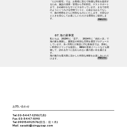
「たびの邸宅」では、お客様に安心で快適な滞在を提供す
るため、施設の清掃・管理から予約対応、ゲストサポート
まで、きめ細やかなサービスを行っています。まるで自宅
のようにくつろげる空間づくりと、心温まるおもてなし
で、旅の時間をさらに特別なものにいたします。大切なひ
とときを安心してお過ごしいただける環境をご提供しま
す。
詳細を見る
​07. 海の家事業
私たちは、2023年に「逗子」、2024年に「由比ヶ浜」で
海の家を展開し、夏限定の特別な空間を運営プロデュース
しています。2ヶ月間だけ海辺に佇む飲食店では、美味し
い料理やドリンクを提供し、BBQや音楽イベントなども開
催して、訪れる方々に忘れられない夏の思い出を届けま
す。
海の魅力を最大限に活かした特別な体験をお楽しみいただ
詳細を見る
けます。
​お問い合わせ
Tel.03-5447-1210(代表)
Fax.03-5447-1090
Tel.09015492576(担当：佐々木)
Mail.
sasaki@zingyzap.com