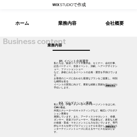
で作成
ホーム
業務内容
会社概要
​Business content
​業務内容​​
01. イベント企画運営
私たちは、販促イベントや展示会、セミナー、会社行事、
記念パーティー、音楽イベント、演劇、ヘアーデザイナシ
ョー、ファッションショー
など、多岐にわたるイベントの企画・運営を手掛けていま
す。
お客様のニーズに合わせた最適なプランをご提案し、特別
な瞬間を彩る
イベントの実現に向けて、豊富な経験と実績を活かしてお
詳細を見る
手伝いします。
​02. プロダクション業務
私たちは、声優・ナレーターのマネージメントをはじめ、
CMや番組、
外国人ナレーターのキャスティングなど、幅広いプロダク
ション業務を
展開しています。また、アーティストやタレント、俳優、
ダンサー、音楽プロデューサー、司会者など、多彩な人材
の発掘・育成・マネジメントにも力を注いでいます。専門
的なスキルを持つプロフェッショナルを活かし、多様なエ
詳細を見る
ンターテインメントニーズに応えるサービスを提供しま
す。