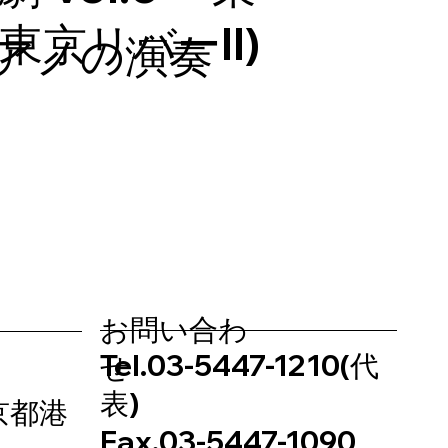
東京リバーII)
ピアノの演奏
​お問い合わ
Tel.03-5447-1210(代
せ
表)
東京都港
Fax.03-5447-1090