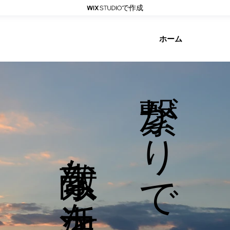
で作成
ホーム
​繋がりで
​素敵な活力を