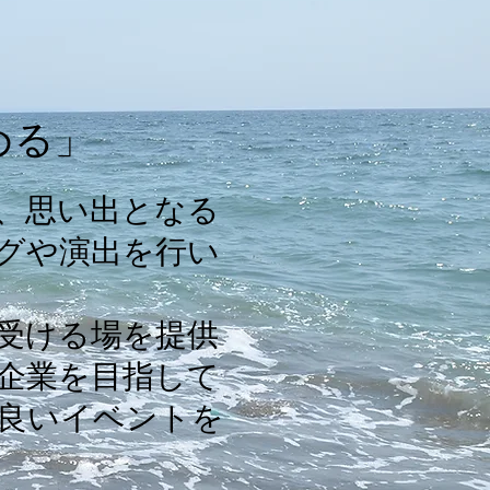
める」
、思い出となる
グや演出を行い
受ける場を提供
企業を目指して
良いイベントを