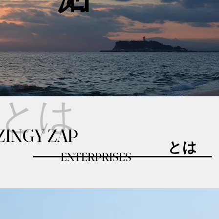
APとは
​ZINGY ZAP
とは
ENTERPRISES