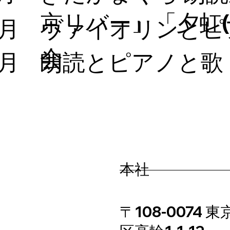
京リバー」「夕虹(
2月
​ヴァイオリンと
会
2月
朗読とピアノと歌
​本社
〒108-0074 