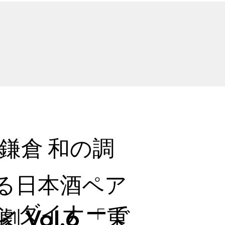
〜鎌倉 和の調
する日本酒ペア
ンダイナーで​
 Vol.6 「東