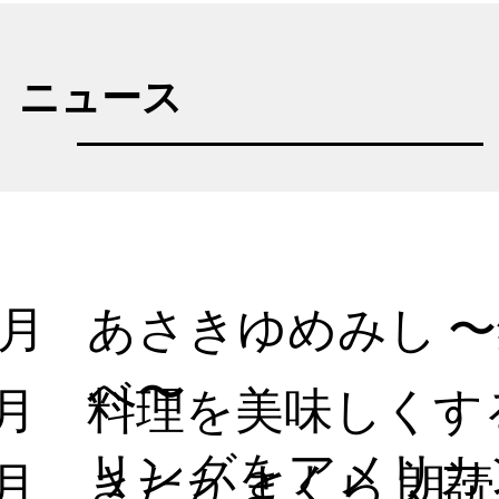
​ニュース​
0月
​あさきゆめみし 
べ〜
1月
​料理を美味しく
リングをアメリカ
1月
​きたかまくら 朗読劇